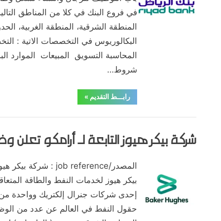
في فروع البنك في كلا من المناطق التال
المنطقة الشرقية، المنطقة الغربية، الحدو
البكالوريوس في التخصصات الاتية : التخ
المحاسبة التسويق المبيعات الموارد البش
شروط…
“بنك
رابـــط التقديم
»
الرياض
يعلن
وظائف
,
,
,
,
,
,
,
ابها
الاحساء
الباحة
الجبيل
الجوف
الحدود الشمالية
الخبر
الدبل
إدارية
في
شركة بيكر هيوز التابعة لـ أرامكو تعلن و
,
,
,
,
,
,
,
,
المدينة المنورة
الوظائف
بريدة
تبوك
جازن
جدة
حائل
خميس مشي
جميع
المناطق
ينبع
للرجال
والنساء”
Posted
By
يوليو 20, 2020
hamouda90
المصدر/job reference : 
on
بيكر هيوز لخدمات النفط والطاقة المتعا
إحدى شركات جنرال إلكتريك وواحدة من
حقول النفط في العالم عن عدد من الو