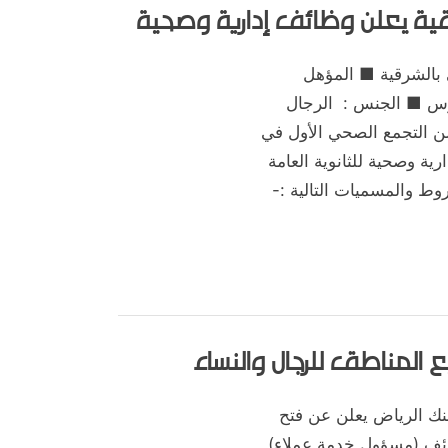
ية يعلن وظائف إدارية وصحية
,
,
,
,
,
,
,
,
 والدكتورة
المدينة المنورة
الوظائف
بريدة
تبوك
جازن
جدة
حائل
,
,
اء
وظائف مدنية
ينبع
لتجمع الصحي بالشرقية ■ المؤهل
ريوس ■ الجنس : الرجال
لن التجمع الصحي الأول في
 طرح 6 وظائف إدارية وصحية للثانوية العامة
ط والمسميات التالية :-
,
,
,
,
,
,
,
ال
الشرقية
الظهران
القطيف
الماجستير والدكتورة
الوظائف
وظائف صحية
 المناطق للرجال والنساء
 : بنك الرياض بنك الرياض يعلن عن فتح
ائف (مسؤول خدمة عملاء)