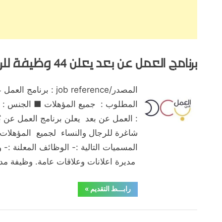
برنامج العمل عن بعد يعلن 44 وظيفة للرجال والنساء ولكل المؤهلات
التصنيف:
الظهران
By
Posted
على
يوليو 27, 2020
تعليقين
hamouda90
المصدر/job reference : بر
on
برنامج
المطلوب : جميع المؤهلات ■ الجنس : ا
العمل
عن
شاغرة للرجال والنساء لجميع المؤهلات
بعد
يعلن
المسميات التالية :- الوظائف المعلنة :
44
مديرة اعلانات وعلاقات عامة. وظيفة م
وظيفة
للرجال
“برنامج
رابـــط التقديم
»
العمل
والنساء
عن
ولكل
بعد
,
,
,
,
,
,
ابها
الابتدائي والمتوسط
الاحساء
الباحة
الثانوية العامة
الجبيل
ا
يعلن
المؤهلات