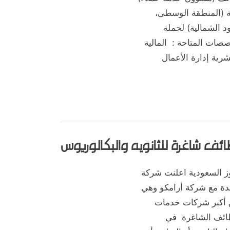
ية (المنطقة الوسطى،
د الشمالية) لحملة
صصات المتاحة : المالية
رية إدارة الأعمال
,
,
,
,
,
,
,
وم والبكالوريوس
الدمام
الرجال
الشرقية
الطائف
الظهران
القصيم
القطيف
ظائف شاغرة للثانويه والبكالوريوس
,
,
,
,
,
,
,
ط
عسير
كل المناطق
مكة المكرمة
نجران
وظائف للنساء
وظائف مدنية
شركة بيكر هيوز السعودية اعلنت شركة
قدة مع شركة أرامكو وهي
 أكبر شركات خدمات
ظائف الشاغرة في