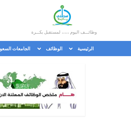
Ski
t
conten
سجلني
وظائـــف اليوم ،،،،، لمستقبل بكـــرة
Toggle
Toggle
الرئيسية
الوظائف
الجامعات السعود
sub-
sub-
menu
menu