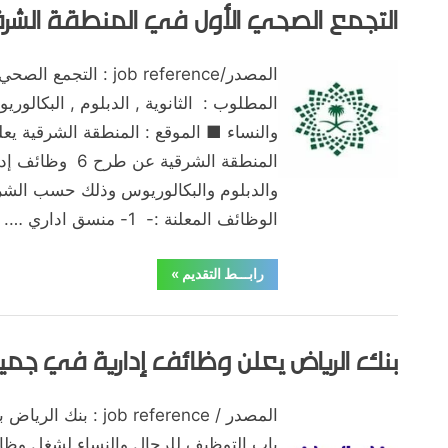
44
التجمع الصحي الأول في المنطقة الشرق
,
,
,
,
,
,
الشرقية
الطائف
الظهران
القصيم
القطاع الخاص
القطيف
الماجستير
وظيفة
للرجال
,
,
,
,
,
خميس مشيط
عسير
كل المناطق
مكة المكرمة
نجران
وظائف للنس
والنساء
ولكل
By
Posted
على
يوليو 23, 2020
hamouda90
لا توجد تعليقات
المؤهلات”
المصدر/job reference : ا
on
التجمع
المطلوب : الثانوية , الدبلوم , البكالو
الصحي
والنساء ■ الموقع : المنطقة الشرقية يع
الأول
المنطقة الشرقية عن
في
المنطقة
والدبلوم والبكالوريوس وذلك حسب الشرو
الشرقية
الوظائف المعلنة :- 1- منسق اداري ….
يعلن
وظائف
“التجمع
رابـــط التقديم
»
الصحي
إدارية
الأول
وصحية
في
,
,
,
,
,
الاحساء
الثانوية العامة
الجبيل
الخبر
الدبلوم والبكالوريوس
الرج
المنطقة
الشرقية
بنك الرياض يعلن وظائف إدارية في جميع
وظائف للنساء
يعلن
وظائف
إدارية
وصحية”
Posted
By
يوليو 20, 2020
hamouda90
المصدر / job reference
on
باب التوظيف للرجال والنساء لشغل وظ