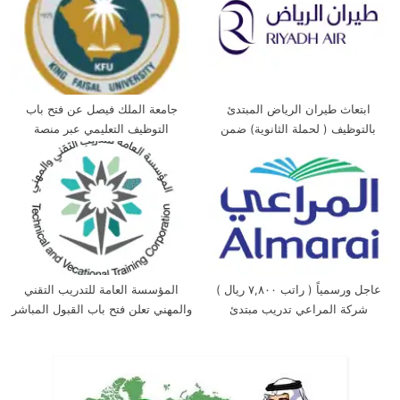
ابتعاث طيران الرياض المبتدئ
جامعة الملك فيصل عن فتح باب
بالتوظيف ( لحملة الثانوية) ضمن
التوظيف التعليمي عبر منصة
برنامج خادم الحرمين الشريفين
(جدارات)
للابتعاث
عاجل ورسمياً ( راتب ٧,٨٠٠ ريال )
المؤسسة العامة للتدريب التقني
شركة المراعي تدريب مبتدئ
والمهني تعلن فتح باب القبول المباشر
بالتوظيف
للدبلوم الثانوي والبرامج القصيرة