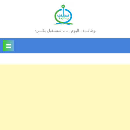
Ski
t
conten
وظائـــف اليوم ،،،،، لمستقبل بكـــرة
سجلني