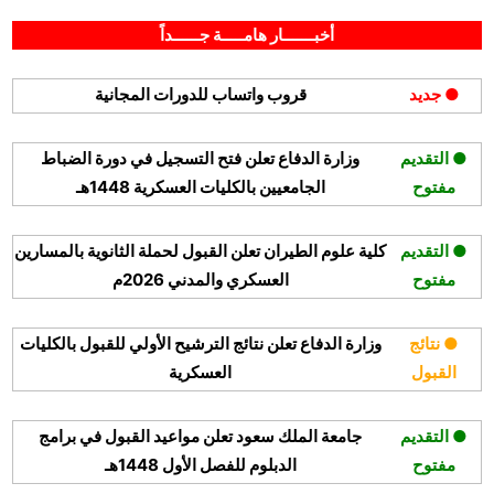
Posted
By
أغسطس 9, 2022
hamouda90
on
أخبـــــــار هامـــــة جــــــداً
● جديد
قروب واتساب للدورات المجانية
● التقديم
وزارة الدفاع تعلن فتح التسجيل في دورة الضباط
مفتوح
الجامعيين بالكليات العسكرية 1448هـ
● التقديم
كلية علوم الطيران تعلن القبول لحملة الثانوية بالمسارين
مفتوح
العسكري والمدني 2026م
● نتائج
وزارة الدفاع تعلن نتائج الترشيح الأولي للقبول بالكليات
القبول
العسكرية
● التقديم
جامعة الملك سعود تعلن مواعيد القبول في برامج
مفتوح
الدبلوم للفصل الأول 1448هـ