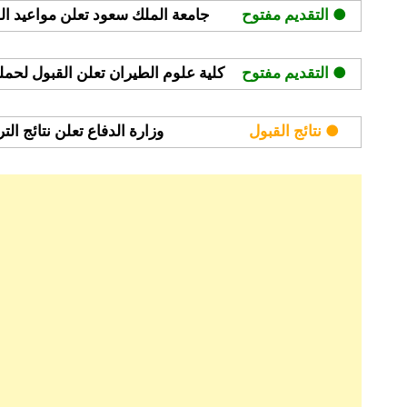
● التقديم مفتوح
جامعة الملك سعود تعلن مواعيد القبول
برامج
عن
بُعد
● التقديم مفتوح
كلية علوم الطيران تعلن القبول لحملة ا
لعام
1446هـ
● نتائج القبول
وزارة الدفاع تعلن نتائج ال