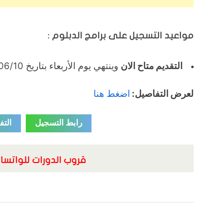
مواعيد التسجيل على برامج الدبلوم :
التقديم متاح الان
وينتهي يوم الأربعاء بتاريخ 1446/06/10هـ الموافق 2024/12/11م.
لعرض التفاصيل:
اضغط هنا
رابط التسجيل
التف
قروب الدورات للواتسا
Tags:
,
الجامعات السعودية
برامج الدبلوم
برامج الدبلوم في جامعة الملك سعود