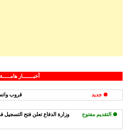
By
Posted
على
نوفمبر 24, 2024
hamouda90
لا توجد تعليقات
on
جامعة
أخبـــــــار هامـــــة 
الملك
سعود
● جديد
قروب واتسا
تعلن
برامج
الدبلوم
● التقديم مفتوح
وزارة الدفاع تعلن فتح التسجيل ف
بمقابل
مالي
منها