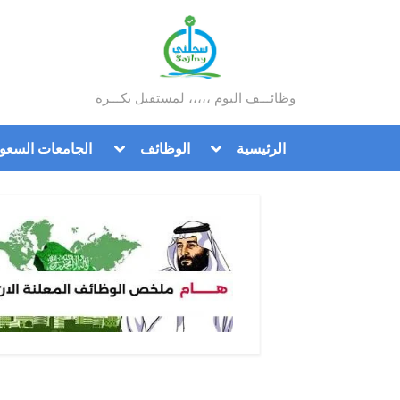
Ski
t
conten
وظائـــف اليوم ،،،،، لمستقبل بكـــرة
سجلني
Toggle
Toggle
الرئيسية
الوظائف
الجامعات السعود
sub-
sub-
menu
menu