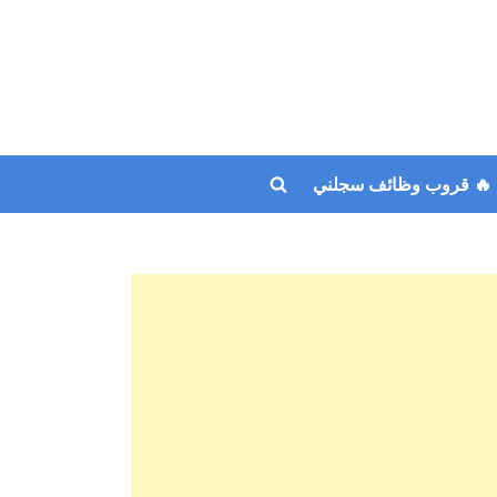
🔥 قروب وظائف سجلني
Toggle
search
form