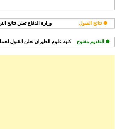
برنامج
مُلهم
كافد
● نتائج القبول
وزارة الدفاع تعلن نتائج ال
● التقديم مفتوح
كلية علوم الطيران تعلن القبول لحملة ا