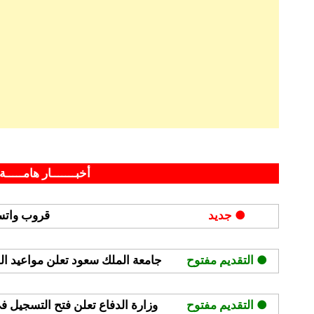
By
Posted
على
مايو 18, 2025
hamouda90
لا توجد تعليقات
on
مركز
أخبـــــــار هامـــــة 
الملك
عبدالله
● جديد
قروب واتسا
المالي
(كافد)
يطلق
● التقديم مفتوح
جامعة الملك سعود تعلن مواعيد القبول
الدفعة
الثانية
● التقديم مفتوح
وزارة الدفاع تعلن فتح التسجيل ف
من