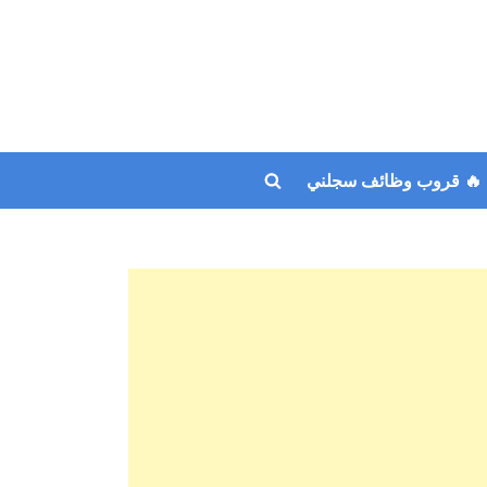
🔥 قروب وظائف سجلني
Toggle
search
form