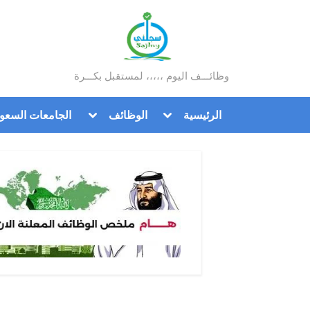
Ski
t
conten
وظائـــف اليوم ،،،،، لمستقبل بكـــرة
سجلني
Toggle
Toggle
الرئيسية
الوظائف
الجامعات السعود
sub-
sub-
menu
menu