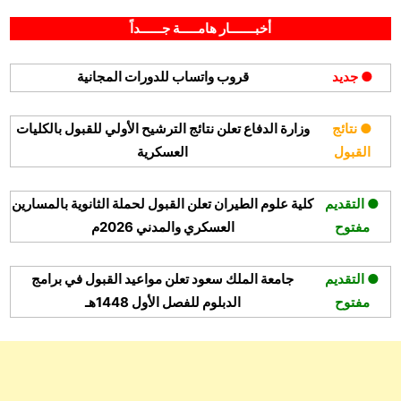
By
Posted
على
مايو 22, 2025
hamouda90
لا توجد تعليقات
on
وزارة
أخبـــــــار هامـــــة جــــــداً
الاتصالات
تعلن
● جديد
قروب واتساب للدورات المجانية
برنامج
تدريبي
مكثف
● نتائج
وزارة الدفاع تعلن نتائج الترشيح الأولي للقبول بالكليات
في
القبول
العسكرية
الذكاء
الاصطناعي
بالرياض
● التقديم
كلية علوم الطيران تعلن القبول لحملة الثانوية بالمسارين
ودبلن
مفتوح
العسكري والمدني 2026م
● التقديم
جامعة الملك سعود تعلن مواعيد القبول في برامج
مفتوح
الدبلوم للفصل الأول 1448هـ