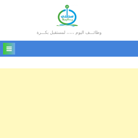
Ski
t
conten
وظائـــف اليوم ،،،،، لمستقبل بكـــرة
سجلني