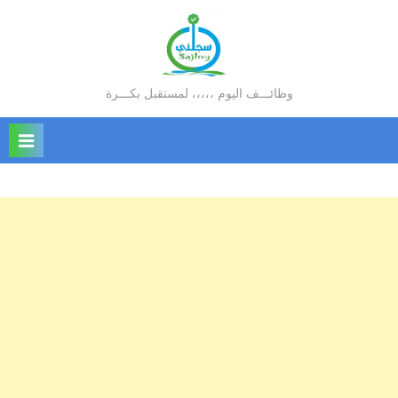
Ski
t
conten
وظائـــف اليوم ،،،،، لمستقبل بكـــرة
سجلني