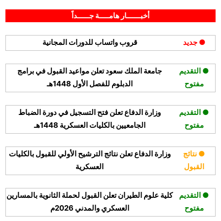
By
Posted
على
يونيو 22, 2025
hamouda90
لا توجد تعليقات
on
وزارة
أخبـــــــار هامـــــة جــــــداً
الاتصالات
تعلن
● جديد
قروب واتساب للدورات المجانية
عن
برنامج
الذكاء
● التقديم
جامعة الملك سعود تعلن مواعيد القبول في برامج
الاصطناعي
مفتوح
الدبلوم للفصل الأول 1448هـ
للمواطنين
مجاني
عن
● التقديم
وزارة الدفاع تعلن فتح التسجيل في دورة الضباط
بُعد
مفتوح
الجامعيين بالكليات العسكرية 1448هـ
● نتائج
وزارة الدفاع تعلن نتائج الترشيح الأولي للقبول بالكليات
القبول
العسكرية
● التقديم
كلية علوم الطيران تعلن القبول لحملة الثانوية بالمسارين
مفتوح
العسكري والمدني 2026م