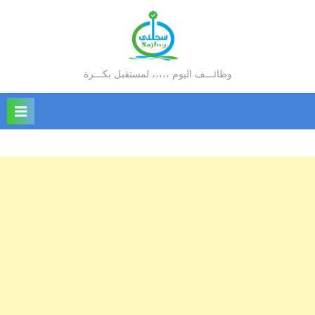
Ski
t
conten
وظائـــف اليوم ،،،،، لمستقبل بكـــرة
سجلني