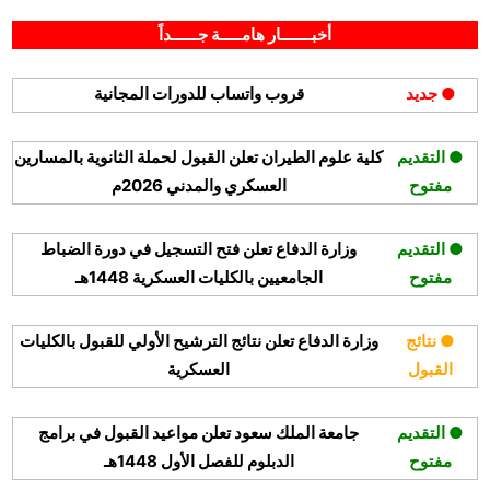
By
Posted
على
أغسطس 6, 2025
hamouda90
لا توجد تعليقات
on
شركة
أخبـــــــار هامـــــة جــــــداً
نادك
تعلن
● جديد
قروب واتساب للدورات المجانية
وظائف
لحملة
البكالوريوس
● التقديم
كلية علوم الطيران تعلن القبول لحملة الثانوية بالمسارين
فأعلى
مفتوح
العسكري والمدني 2026م
بالرياض
والمنطقة
الشرقية
● التقديم
وزارة الدفاع تعلن فتح التسجيل في دورة الضباط
مفتوح
الجامعيين بالكليات العسكرية 1448هـ
● نتائج
وزارة الدفاع تعلن نتائج الترشيح الأولي للقبول بالكليات
القبول
العسكرية
● التقديم
جامعة الملك سعود تعلن مواعيد القبول في برامج
مفتوح
الدبلوم للفصل الأول 1448هـ