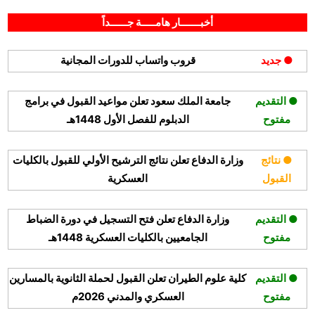
By
Posted
على
أغسطس 28, 2025
hamouda90
لا توجد تعليقات
on
شركة
أخبـــــــار هامـــــة جــــــداً
الحاج
حسين
● جديد
قروب واتساب للدورات المجانية
علي
رضا
تعلن
● التقديم
جامعة الملك سعود تعلن مواعيد القبول في برامج
وظائف
مفتوح
الدبلوم للفصل الأول 1448هـ
فنية
وإدارية
متنوعة
● نتائج
وزارة الدفاع تعلن نتائج الترشيح الأولي للقبول بالكليات
للثانوية
القبول
العسكرية
فأعلى
بـ
● التقديم
وزارة الدفاع تعلن فتح التسجيل في دورة الضباط
3
مدن
مفتوح
الجامعيين بالكليات العسكرية 1448هـ
● التقديم
كلية علوم الطيران تعلن القبول لحملة الثانوية بالمسارين
مفتوح
العسكري والمدني 2026م