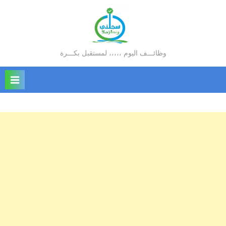
Ski
t
conten
وظائـــف اليوم ،،،،، لمستقبل بكـــرة
سجلني