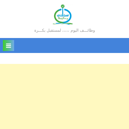
Ski
t
conten
وظائـــف اليوم ،،،،، لمستقبل بكـــرة
سجلني