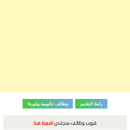
رابط التقديم
وظائف حكومية وغيرها
قروب وظائف سجلني
اضغط هنا