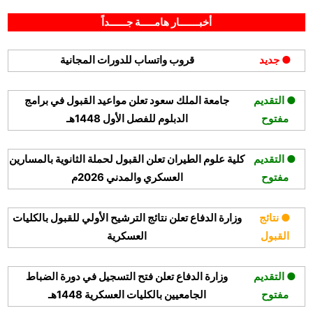
By
Posted
على
أكتوبر 21, 2025
hamouda90
لا توجد تعليقات
on
مصرف
أخبـــــــار هامـــــة جــــــداً
الإنماء
يعلن
● جديد
قروب واتساب للدورات المجانية
وظائف
في
مجال
● التقديم
جامعة الملك سعود تعلن مواعيد القبول في برامج
مبيعات
مفتوح
الدبلوم للفصل الأول 1448هـ
سيارات
لحملة
الدبلوم
● التقديم
كلية علوم الطيران تعلن القبول لحملة الثانوية بالمسارين
فأعلى
مفتوح
العسكري والمدني 2026م
● نتائج
وزارة الدفاع تعلن نتائج الترشيح الأولي للقبول بالكليات
القبول
العسكرية
● التقديم
وزارة الدفاع تعلن فتح التسجيل في دورة الضباط
مفتوح
الجامعيين بالكليات العسكرية 1448هـ