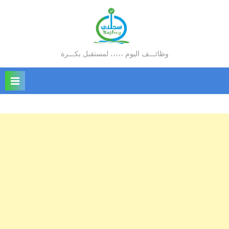
Ski
t
conten
وظائـــف اليوم ،،،،، لمستقبل بكـــرة
سجلني