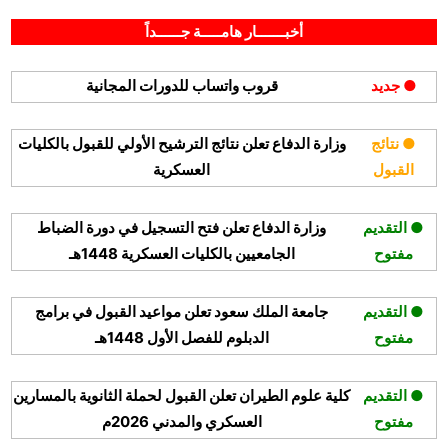
By
Posted
على
أكتوبر 28, 2025
hamouda90
لا توجد تعليقات
on
مصرف
أخبـــــــار هامـــــة جــــــداً
الراجحي
يعلن
● جديد
قروب واتساب للدورات المجانية
وظائف
إدارية
ومبيعات
● نتائج
وزارة الدفاع تعلن نتائج الترشيح الأولي للقبول بالكليات
وصرافة
القبول
العسكرية
بجميع
مناطق
المملكة
● التقديم
وزارة الدفاع تعلن فتح التسجيل في دورة الضباط
مفتوح
الجامعيين بالكليات العسكرية 1448هـ
● التقديم
جامعة الملك سعود تعلن مواعيد القبول في برامج
مفتوح
الدبلوم للفصل الأول 1448هـ
● التقديم
كلية علوم الطيران تعلن القبول لحملة الثانوية بالمسارين
مفتوح
العسكري والمدني 2026م