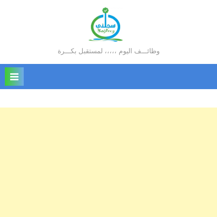
Ski
t
conten
وظائـــف اليوم ،،،،، لمستقبل بكـــرة
سجلني