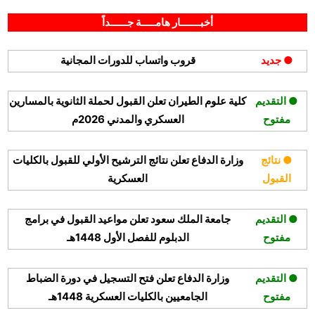
By
Posted
على
ديسمبر 4, 2025
hamouda90
لا توجد تعليقات
on
الشركة
أخبـــــــار هامـــــة جــــــداً
العالمية
للصناعات
● جديد
قروب واتساب للدورات المجانية
البحرية
تعلن
وظائف
● التقديم
كلية علوم الطيران تعلن القبول لحملة الثانوية بالمسارين
لحملة
مفتوح
العسكري والمدني 2026م
الثانوية
فأعلى
● نتائج
وزارة الدفاع تعلن نتائج الترشيح الأولي للقبول بالكليات
القبول
العسكرية
● التقديم
جامعة الملك سعود تعلن مواعيد القبول في برامج
مفتوح
الدبلوم للفصل الأول 1448هـ
● التقديم
وزارة الدفاع تعلن فتح التسجيل في دورة الضباط
مفتوح
الجامعيين بالكليات العسكرية 1448هـ