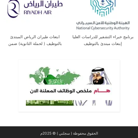
برنامج خبراء التشفير للدراسات العليا
ابتعاث طيران الرياض المبتدئ
إبتعاث مبتدئ بالتوظيف
بالتوظيف ( لحملة الثانوية) ضمن
برنامج خادم الحرمين الشريفين
للابتعاث
الحقوق محفوظة ( سجلني ) © 2025م