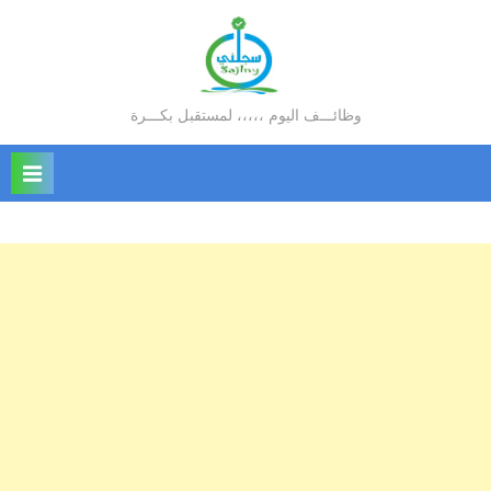
Ski
t
conten
وظائـــف اليوم ،،،،، لمستقبل بكـــرة
سجلني