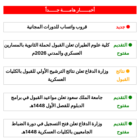
By
Posted
على
أبريل 5, 2026
hamouda90
لا توجد تعليقات
on
جامعة
أخبـــــــار هامـــــة جــــــداً
الملك
خالد
● جديد
قروب واتساب للدورات المجانية
تعلن
برامج
الدراسات
● التقديم
كلية علوم الطيران تعلن القبول لحملة الثانوية بالمسارين
العليا
مفتوح
العسكري والمدني 2026م
المتاحة
للعام
الجامعي
● نتائج
وزارة الدفاع تعلن نتائج الترشيح الأولي للقبول بالكليات
1448هـ
القبول
العسكرية
● التقديم
جامعة الملك سعود تعلن مواعيد القبول في برامج
مفتوح
الدبلوم للفصل الأول 1448هـ
● التقديم
وزارة الدفاع تعلن فتح التسجيل في دورة الضباط
مفتوح
الجامعيين بالكليات العسكرية 1448هـ