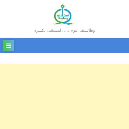
Ski
t
conten
وظائـــف اليوم ،،،،، لمستقبل بكـــرة
سجلني