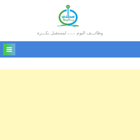
Ski
t
conten
وظائـــف اليوم ،،،،، لمستقبل بكـــرة
سجلني