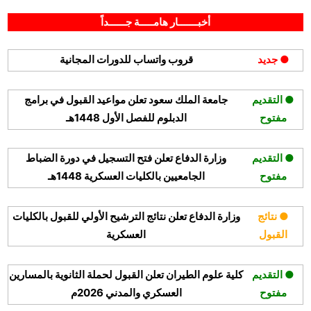
By
Posted
على
أبريل 21, 2026
hamouda90
لا توجد تعليقات
on
هيئة
أخبـــــــار هامـــــة جــــــداً
تقويم
التعليم
● جديد
قروب واتساب للدورات المجانية
تعلن
موعد
التسجيل
● التقديم
جامعة الملك سعود تعلن مواعيد القبول في برامج
في
مفتوح
الدبلوم للفصل الأول 1448هـ
اختبار
القدرة
المعرفية
● التقديم
وزارة الدفاع تعلن فتح التسجيل في دورة الضباط
(الرقمي)
مفتوح
الجامعيين بالكليات العسكرية 1448هـ
● نتائج
وزارة الدفاع تعلن نتائج الترشيح الأولي للقبول بالكليات
القبول
العسكرية
● التقديم
كلية علوم الطيران تعلن القبول لحملة الثانوية بالمسارين
مفتوح
العسكري والمدني 2026م