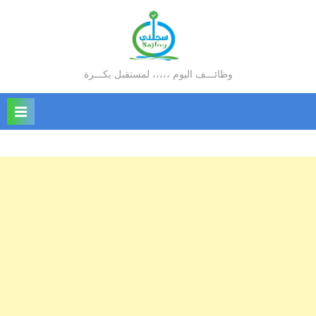
Ski
t
conten
وظائـــف اليوم ،،،،، لمستقبل بكـــرة
سجلني