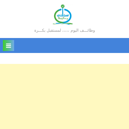
Ski
t
conten
وظائـــف اليوم ،،،،، لمستقبل بكـــرة
سجلني