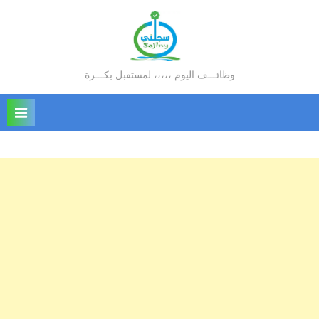
Ski
t
conten
وظائـــف اليوم ،،،،، لمستقبل بكـــرة
سجلني