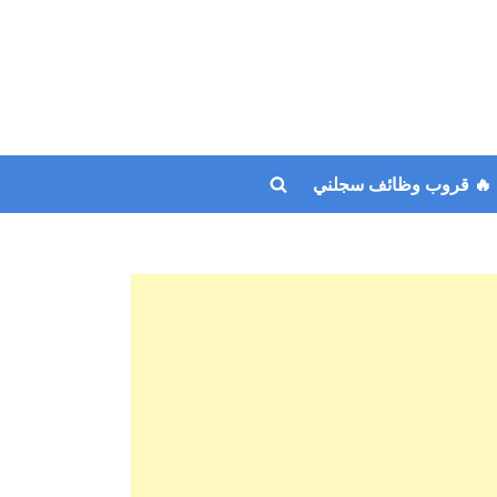
🔥 قروب وظائف سجلني
Toggle
search
form