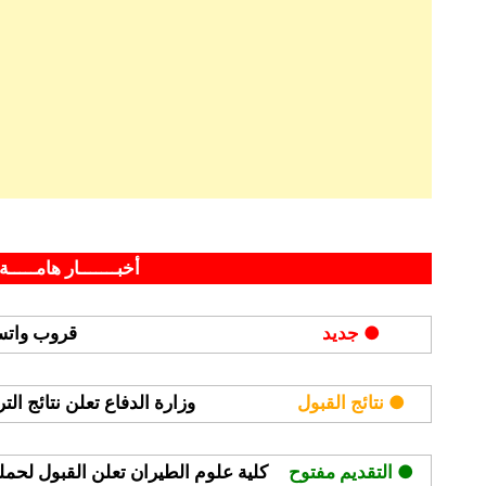
By
Posted
على
أبريل 14, 2022
hamouda90
لا توجد تعليقات
on
شركة
أخبـــــــار هامـــــة 
الراجحي
للنقليات تعلن
● جديد
قروب واتسا
وظائف
حراسات
أمنية
● نتائج القبول
وزارة الدفاع تعلن نتائج ال
وإدارية
● التقديم مفتوح
كلية علوم الطيران تعلن القبول لحملة ا