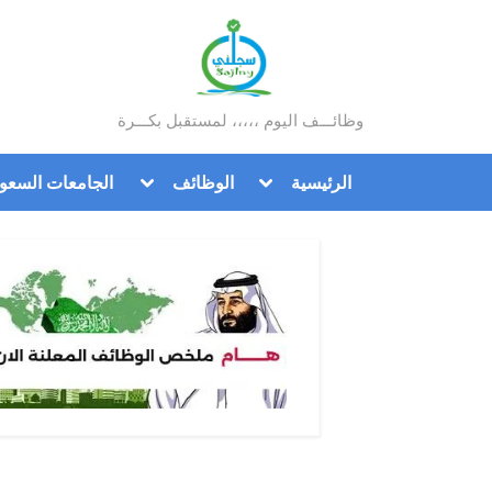
Ski
t
conten
وظائـــف اليوم ،،،،، لمستقبل بكـــرة
سجلني
Toggle
Toggle
الرئيسية
الوظائف
الجامعات السعود
sub-
sub-
menu
menu