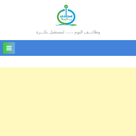
Ski
t
conten
وظائـــف اليوم ،،،،، لمستقبل بكـــرة
سجلني