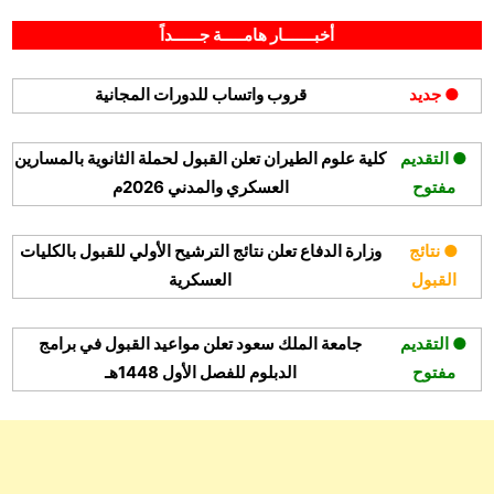
Posted
By
سبتمبر 18, 2021
hamouda90
on
أخبـــــــار هامـــــة جــــــداً
● جديد
قروب واتساب للدورات المجانية
● التقديم
كلية علوم الطيران تعلن القبول لحملة الثانوية بالمسارين
مفتوح
العسكري والمدني 2026م
● نتائج
وزارة الدفاع تعلن نتائج الترشيح الأولي للقبول بالكليات
القبول
العسكرية
● التقديم
جامعة الملك سعود تعلن مواعيد القبول في برامج
مفتوح
الدبلوم للفصل الأول 1448هـ