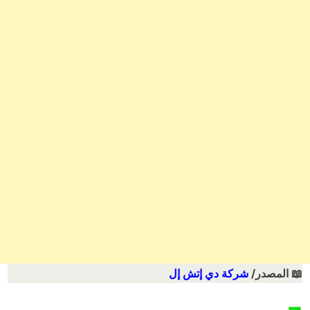
📖
المصدر/
شركة دي إتش إل