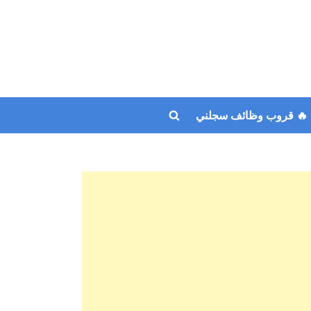
🔥 قروب وظائف سجلني
Toggle
search
form