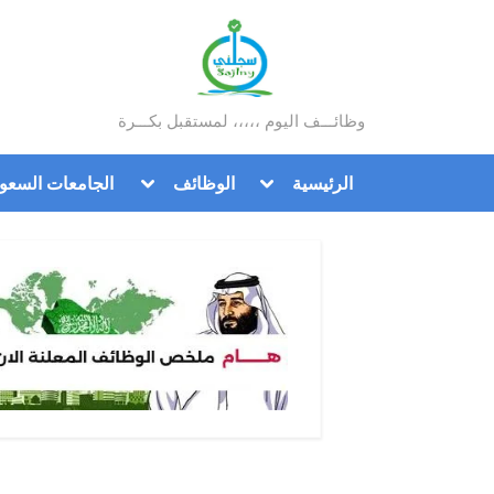
Ski
t
conten
وظائـــف اليوم ،،،،، لمستقبل بكـــرة
سجلني
Toggle
Toggle
الرئيسية
الوظائف
الجامعات السعود
sub-
sub-
menu
menu