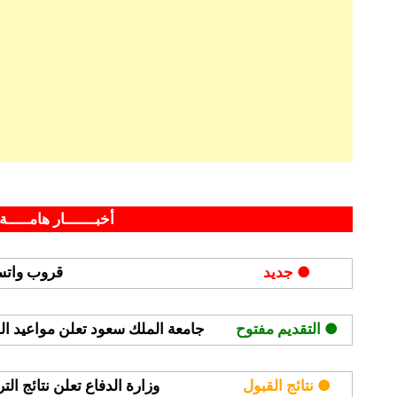
Posted
By
ديسمبر 14, 2023
hamouda90
on
أخبـــــــار هامـــــة 
● جديد
قروب واتسا
● التقديم مفتوح
جامعة الملك سعود تعلن مواعيد القبول
● نتائج القبول
وزارة الدفاع تعلن نتائج ال