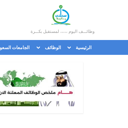
Ski
t
conten
وظائـــف اليوم ،،،،، لمستقبل بكـــرة
سجلني
Toggle
Toggle
الرئيسية
الوظائف
الجامعات السعود
sub-
sub-
menu
menu