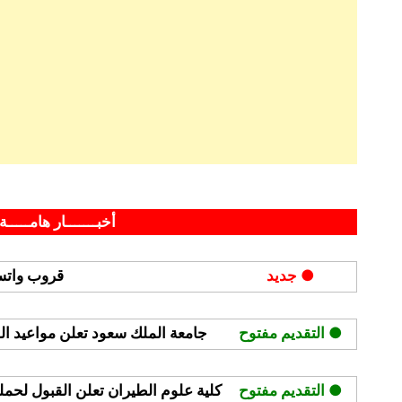
By
Posted
على
سبتمبر 17, 2025
hamouda90
لا توجد تعليقات
on
شركة
أخبـــــــار هامـــــة 
كاتريون
للتموين
● جديد
قروب واتسا
تعلن
وظائف
أمنية
● التقديم مفتوح
جامعة الملك سعود تعلن مواعيد القبول
لحملة
الثانوية
● التقديم مفتوح
كلية علوم الطيران تعلن القبول لحملة ا
فأعلى