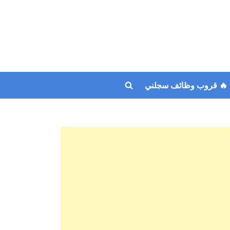
🔥 قروب وظائف سجلني
Toggle
search
form