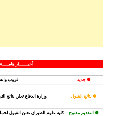
By
Posted
على
ديسمبر 26, 2025
hamouda90
لا توجد تعليقات
on
طيران
أخبـــــــار هامـــــة 
الرياض
يعلن
● جديد
قروب واتسا
التقديم
في
برنامج
● نتائج القبول
وزارة الدفاع تعلن نتائج ال
الابتعاث
المبتدئ
● التقديم مفتوح
كلية علوم الطيران تعلن القبول لحملة ا
بالتوظيف