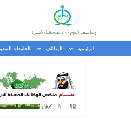
Ski
t
conten
وظائـــف اليوم ،،،،، لمستقبل بكـــرة
سجلني
Toggle
Toggle
الرئيسية
الوظائف
الجامعات السعود
sub-
sub-
menu
menu