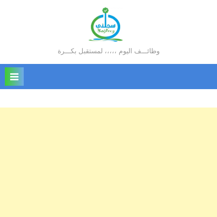
Ski
t
conten
وظائـــف اليوم ،،،،، لمستقبل بكـــرة
سجلني