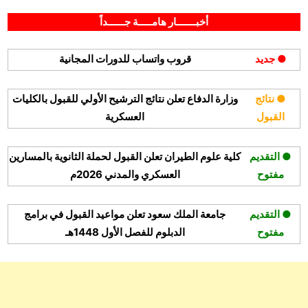
By
Posted
على
مايو 20, 2024
hamouda90
لا توجد تعليقات
on
برنامج
أخبـــــــار هامـــــة جــــــداً
خادم
الحرمين
● جديد
قروب واتساب للدورات المجانية
الشريفين
بالتعاون
مع
● نتائج
وزارة الدفاع تعلن نتائج الترشيح الأولي للقبول بالكليات
وزارة
القبول
العسكرية
السياحة
يعلن
برنامج
● التقديم
كلية علوم الطيران تعلن القبول لحملة الثانوية بالمسارين
الابتعاث
مفتوح
العسكري والمدني 2026م
● التقديم
جامعة الملك سعود تعلن مواعيد القبول في برامج
مفتوح
الدبلوم للفصل الأول 1448هـ