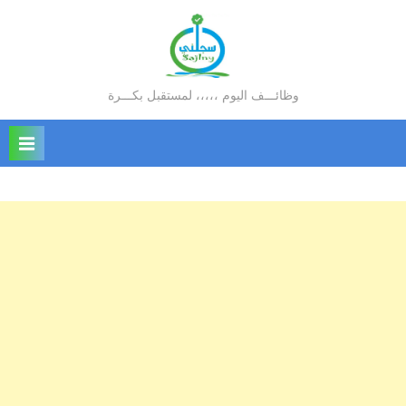
Ski
t
conten
وظائـــف اليوم ،،،،، لمستقبل بكـــرة
سجلني