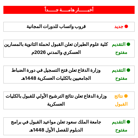
By
Posted
على
يناير 26, 2026
hamouda90
لا توجد تعليقات
on
وزارة
أخبـــــــار هامـــــة جــــــداً
التعليم
تعلن
● جديد
قروب واتساب للدورات المجانية
بدء
التقديم
على
● التقديم
كلية علوم الطيران تعلن القبول لحملة الثانوية بالمسارين
برنامج
مفتوح
العسكري والمدني 2026م
فُرص
لشاغلي
الوظائف
● التقديم
وزارة الدفاع تعلن فتح التسجيل في دورة الضباط
التعليمية
مفتوح
الجامعيين بالكليات العسكرية 1448هـ
1447هـ
● نتائج
وزارة الدفاع تعلن نتائج الترشيح الأولي للقبول بالكليات
القبول
العسكرية
● التقديم
جامعة الملك سعود تعلن مواعيد القبول في برامج
مفتوح
الدبلوم للفصل الأول 1448هـ