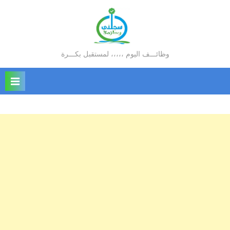
Ski
t
conten
وظائـــف اليوم ،،،،، لمستقبل بكـــرة
سجلني