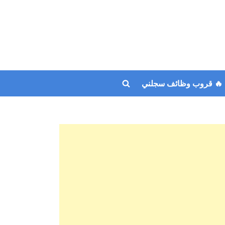
🔥 قروب وظائف سجلني
Toggle
search
form