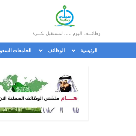
Ski
t
conten
وظائـــف اليوم ،،،،، لمستقبل بكـــرة
سجلني
Toggle
Toggle
الرئيسية
الوظائف
الجامعات السعود
sub-
sub-
menu
menu