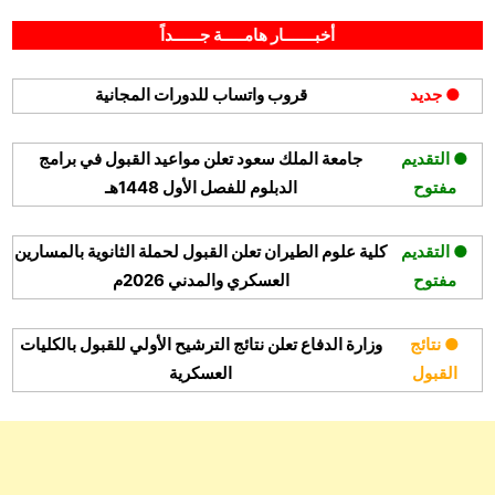
By
Posted
على
مايو 7, 2026
hamouda90
لا توجد تعليقات
on
أسواق
أخبـــــــار هامـــــة جــــــداً
عبدالله
العثيم
● جديد
قروب واتساب للدورات المجانية
توفر
فرص
وظيفية
● التقديم
جامعة الملك سعود تعلن مواعيد القبول في برامج
للثانوية
مفتوح
الدبلوم للفصل الأول 1448هـ
فأعلى
● التقديم
كلية علوم الطيران تعلن القبول لحملة الثانوية بالمسارين
مفتوح
العسكري والمدني 2026م
● نتائج
وزارة الدفاع تعلن نتائج الترشيح الأولي للقبول بالكليات
القبول
العسكرية