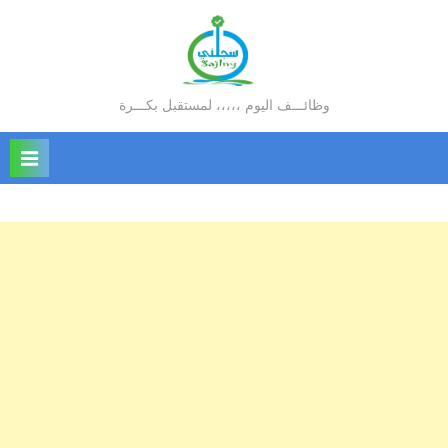
Ski
t
conten
وظائـــف اليوم ،،،،، لمستقبل بكـــرة
سجلني