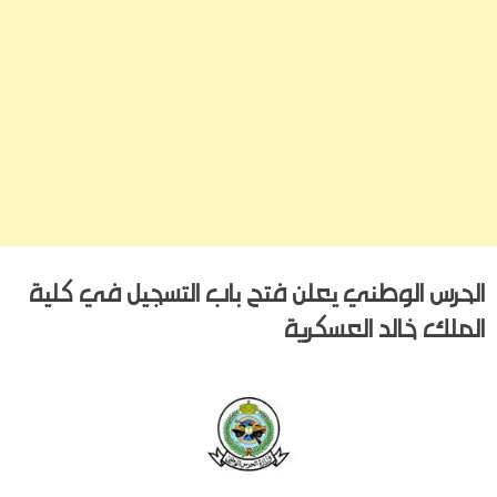
الحرس الوطني يعلن فتح باب التسجيل في كلية
الملك خالد العسكرية
Posted
By
يونيو 2, 2020
hamouda90
on