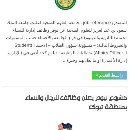
المصدر/ job reference : جامعة العلوم الصحية اعلنت جامعة الملك
سعود بن عبدالعزيز للعلوم الصحية عن توفر وظائف إدارية للنساء
لحملة (الثانوية والدبلوم) في فرع الجامعة بالأحساء حسب المسميات
والشروط التالية: – مسؤولة شؤون الطلاب – الاحساء (Student
Affairs Officer II) متطلبات الوظيفة : دبلوم كحد أدنى في (الإدارة،
إدارة الأعمال) أو ما يعادلهم وخبرة…
“جامعة
رابـــط التقديم
»
العلوم
الصحية
تعلن
,
,
,
الاحساء
الشرقية
الوظائف
وظائف مدنية
وظائف
مشروع نيوم يعلن وظائف للرجال والنساء
إدارية
للنساء
لحملة
بمنطقة تبوك
الثانوية
فأعلى”
Posted
By
يونيو 1, 2020
hamouda90
on