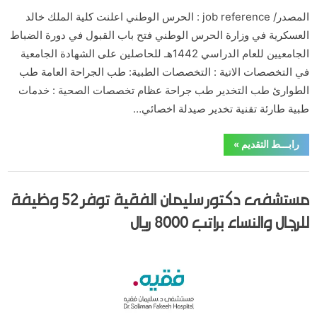
المصدر/ job reference : الحرس الوطني اعلنت كلية الملك خالد
العسكرية في وزارة الحرس الوطني فتح باب القبول في دورة الضباط
الجامعيين للعام الدراسي 1442هـ للحاصلين على الشهادة الجامعية
في التخصصات الاتية : التخصصات الطبية: طب الجراحة العامة طب
الطوارئ طب التخدير طب جراحة عظام تخصصات الصحية : خدمات
طبية طارئة تقنية تخدير صيدلة اخصائي…
“الحرس
رابـــط التقديم
»
الوطني
يعلن
فتح
,
,
,
,
,
,
,
,
ابها
الاحساء
الباحة
الجبيل
الجوف
الخبر
الدبلوم والبكالوريوس
الدمام
باب
مستشفى دكتور سليمان الفقية توفر 52 وظيفة
التسجيل
,
,
,
,
,
,
,
,
,
الرياض
الشرقية
الطائف
القصيم
المدينة المنورة
الوظائف
تبوك
جازن
جدة
في
,
,
,
,
حائل
كل المناطق
مكة المكرمة
نجران
وظائف عسكرية
كلية
للرجال والنساء براتب 8000 ريال
الملك
خالد
العسكرية”
Posted
By
يونيو 1, 2020
hamouda90
on