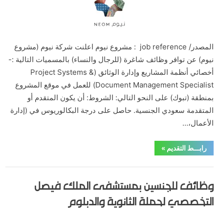
المصدر/ job reference : مشروع نيوم اعلنت شركة نيوم (مشروع
نيوم) عن توافر وظائف شاغرة (للرجال والنساء) بالمسميات التالية :-
أخصائي أنظمة المشاريع وإدارة الوثائق (Project Systems &
Document Management Specialist) للعمل في موقع المشروع
بمنطقة (تبوك) على النحو التالي: الشروط: أن يكون المتقدم أو
المتقدمة سعودي الجنسية. حاصل على درجة البكالوريوس في (إدارة
الأعمال،…
“مشروع
رابـــط التقديم
»
نيوم
يعلن
وظائف
,
,
,
,
الدبلوم والبكالوريوس
الماجستير والدكتورة
الوظائف
تبوك
وظائف مدنية
للرجال
وظائف للجنسين بمستشفى الملك فيصل
والنساء
بمنطقة
تبوك”
التخصصي لحملة الثانوية والدبلوم