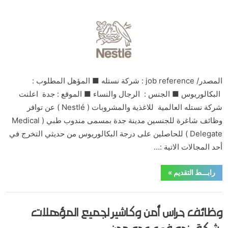
By
Posted
على
مايو 31, 2020
hamouda90
لا توجد تعليقات
on
شركة
نستله
للاغذية
تعلن
وظائف
في
المصدر/ job reference : شركة نستله ■ المؤهل المطلوب :
مجال
البكالوريوس ■ الجنس : الرجال والنساء ■ الموقع : جدة اعلنت
المبيعات
شركة نستله العالمية للاغذية والمشروبات ( Nestlé ) عن توافر
في
وظائف شاغرة للجنسين مدينة جدة بمسمى مندوب طبي ( Medical
جدة
Delegate ) للحاصلين على درجة البكالوريوس من حديثي التخرج في
أحد المجالات الاتية :…
“شركة
رابـــط التقديم
»
نستله
للاغذية
تعلن
,
,
,
,
,
الدبلوم والبكالوريوس
القطاع الخاص
الماجستير والدكتورة
الوظائف
جدة
وظائف
وظائف حراس أمن وكاشير لجميع المؤهلات
في
وظائف صحية
مجال
المبيعات