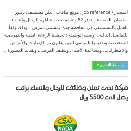
المصدر / job reference : موقع طاقات تعلن مستشفى دكتور
سليمان الفقيه عن توفر 52 وظيفة صحية شاغرة للرجال والنساء،
للعمل بالمستشفى في محافظة جدة، بمسمى ممرض ، وذلك وفقاً
للتفاصيل التالية . وصف الوظيفة : تخطيط الرعاية الطبية والتمريضية
المتخصصة وتقديمها للمرضى الذين يعانون من الإصابات والأمراض
والاضطرابات، ومساعدة الأطباء، وتثقيف المرضى، وتقديم المشورة…
“مستشفى
رابـــط التقديم
»
دكتور
سليمان
الفقية
,
,
,
,
الدبلوم والبكالوريوس
القطاع الخاص
الوظائف
جدة
وظائف صحية
توفر
شركة ندى تعلن وظائف للرجال والنساء براتب
52
وظيفة
للرجال
يصل الى 5500 ريال
والنساء
براتب
8000
Posted
By
يونيو 1, 2020
hamouda90
ريال”
on