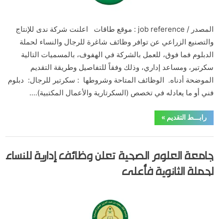
المصدر / job reference : موقع طاقات اعلنت شركة ندى للإنتاج
والتصنيع الزراعي عن توافر وظائف شاغرة للرجال والنساء لحملة
الدبلوم فما فوق، للعمل بالشركة في الهفوف، بالمسميات التالية
سكرتير، ومساعد إداري، وذلك وفقاً للتفاصيل وطريقة التقديم
الموضحة أدناه. الوظائف المتاحة وشروطها : سكرتير للرجال: دبلوم
فني أو ما يعادله في تخصص (السكرتارية والأعمال المكتبية)….
“شركة
رابـــط التقديم
»
ندى
تعلن
وظائف
,
,
,
,
,
الدبلوم والبكالوريوس
الرياض
الشرقية
القطاع الخاص
الوظائف
للرجال
جامعة العلوم الصحية تعلن وظائف إدارية للنساء
والنساء
,
كل المناطق
وظائف مدنية
براتب
يصل
لحملة الثانوية فأعلى
الى
5500
ريال”
Posted
By
يونيو 1, 2020
hamouda90
on