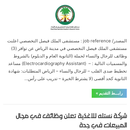
By
Posted
على
يونيو 1, 2020
hamouda90
لا توجد تعليقات
on
وظائف
للجنسين
بمستشفى
الملك
فيصل
التخصصي
المصدر/ job reference : مستشفى الملك فيصل التخصصي اعلنت
لحملة
مستشفى الملك فيصل التخصصي في مدينة الرياض عن توافر (3)
الثانوية
وظائف للرجال والنساء لحملة (الثانوية العام و الدبلوم) بالشروط
والدبلوم
والمسميات التالية : – (Electrocardiography Assistant) مساعد
تخطيط صدى القلب – للرجال والنساء – الرياض المتطلبات: شهادة
الثانوية كحد أقصى (لا يشترط الخبرة – تدريب على رأس…
“وظائف
رابـــط التقديم
»
للجنسين
بمستشفى
الملك
,
,
,
,
الثانوية العامة
الدبلوم والبكالوريوس
الرياض
الوظائف
وظائف صحية
فيصل
شركة نستله للاغذية تعلن وظائف في مجال
التخصصي
لحملة
الثانوية
المبيعات في جدة
والدبلوم”