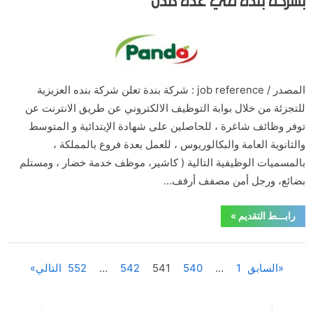
بشركة بنده في عده مدن
في
جدة”
By
Posted
على
مايو 30, 2020
تعليق واحد
hamouda90
on
وظائف
حراس
أمن
وكاشير
المصدر / job reference : شركة بندة تعلن شركة بنده العزيزية
لجميع
للتجزئة من خلال بوابة التوظيف الالكتروني عن طريق الانترنت عن
المؤهلات
توفر وظائف شاغرة ، للحاصلين على شهادة الإبتدائية و المتوسط
بشركة
والثانوية العامة والبكالوريوس ، للعمل بعدة فروع بالمملكة ،
بنده
بالمسميات الوظيفية التالية ( كاشير، موظف خدمة خضار ، ومستلم
في
بضائع، ورجل أمن مصفف أرفف…
عده
مدن
“وظائف
رابـــط التقديم
»
حراس
أمن
وكاشير
,
,
,
,
الابتدائي والمتوسط
الثانوية العامة
الدبلوم والبكالوريوس
الرياض
لجميع
المؤهلات
,
,
,
القطاع الخاص
الوظائف
كل المناطق
وظائف مدنية
السابق
1
…
540
541
542
…
552
التالي
Posts
بشركة
بنده
في
عده
pagination
مدن”