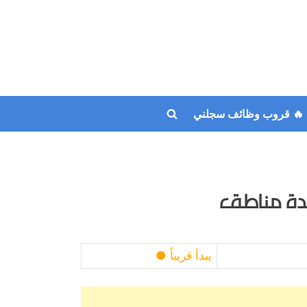
🔥 قروب وظائف سجلني
Toggle
search
form
عدة مناطق
يبدأ قريباً ●