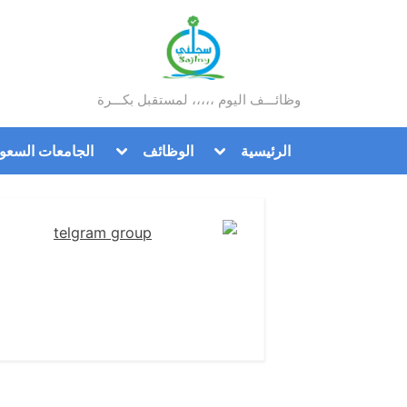
Ski
t
conten
وظائـــف اليوم ،،،،، لمستقبل بكـــرة
سجلني
Toggle
Toggle
الرئيسية
الوظائف
الجامعات السعود
sub-
sub-
menu
menu