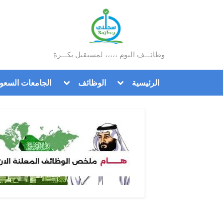
Ski
t
conten
وظائـــف اليوم ،،،،، لمستقبل بكـــرة
سجلني
Toggle
Toggle
الرئيسية
الوظائف
الجامعات السعود
sub-
sub-
menu
menu