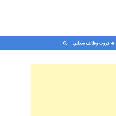
🔥 قروب وظائف سجلني
Toggle
search
form