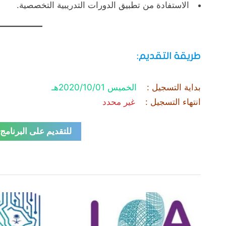
الاستفادة من تطبيق الدورات التدريبية التخصصية.
طريقة التقديم:
بداية التسجيل :
الخميس 2020/10/01هـ
انتهاء التسجيل :
غير محدد
للتقديم على البرنامج
Tags:
,
,
,
,
,
,
,
,
,
ابها
الاحساء
الباحة
الجبيل
برنامج تأهيلي بشركة المياة
الجوف
تدريب وتوظيف
الحدود الشمالية
الخبر
شركة المياه الوطنية
الخرج
,
,
,
,
,
,
الظهران
القصيم
المدينة المنورة
الوظائف الحكومية
بريدة
تبوك
جاز
,
,
,
مكة المكرمة
نجران
وظائف للنساء
ينبع