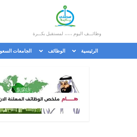
Ski
t
conten
وظائـــف اليوم ،،،،، لمستقبل بكـــرة
سجلني
Toggle
Toggle
الرئيسية
الوظائف
الجامعات السعود
sub-
sub-
menu
menu