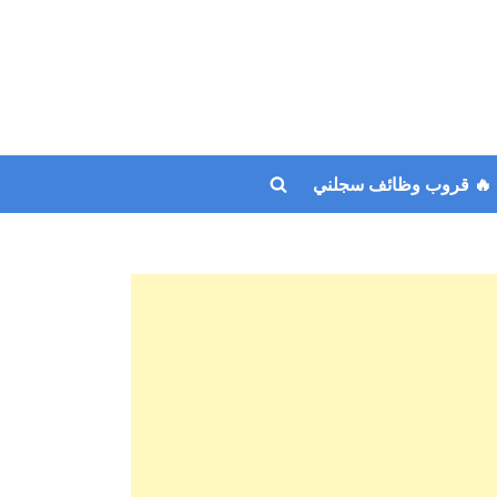
🔥 قروب وظائف سجلني
Toggle
search
form