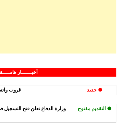
Posted
By
مارس 23, 2021
hamouda90
on
أخبـــــــار هامـــــة 
● جديد
قروب واتسا
● التقديم مفتوح
وزارة الدفاع تعلن فتح التسجيل ف