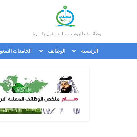
Ski
t
conten
وظائـــف اليوم ،،،،، لمستقبل بكـــرة
سجلني
Toggle
Toggle
الرئيسية
الوظائف
الجامعات السعود
sub-
sub-
menu
menu